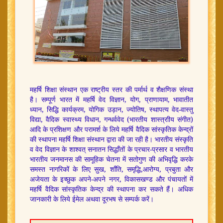
महर्षि शिक्षा संस्थान एक राष्ट्रीय स्तर की पर्मार्थ व शैक्षणिक संस्था
है। सम्पूर्ण भारत में महर्षि वेद विज्ञान, योग, प्राणायाम, भावातीत
ध्यान, सिद्धि कार्यक्रम, योगिक उड़ान, ज्योतिष, स्थापत्य वेद-वास्तु
विद्या, वैदिक स्वास्थ्य विधान, गन्धर्ववेद (भारतीय शास्त्राीय संगीत)
आदि के प्रशिक्षण और परामर्श के लिये महर्षि वैदिक सांस्कृतिक केन्द्रों
की स्थापना महर्षि शिक्षा संस्थान द्वारा की जा रही है। भारतीय संस्कृति
व वेद विज्ञान के शाश्वत् सनातन सिद्धाँतों के प्रचार-प्रसार व भारतीय
भारतीय जनमानस की सामूहिक चेतना में सतोगुण की अभिवृद्धि करके
समस्त नागरिकों के लिए सुख, शाँति, समृद्धि,आरोग्य, प्रबुता और
अजेयता के इच्छुक अपने-अपने नगर, विकासखण्ड और पंचायतों में
महर्षि वैदिक सांस्कृतिक केन्द्र की स्थापना कर सकते हैं। अधिक
जानकारी के लिये ईमेल अथवा दूरभष से सम्पर्क करें।