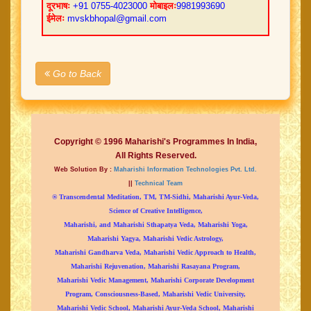
दूरभाषः
+91 0755-4023000
मोबाइलः
9981993690
ईमेलः
mvskbhopal@gmail.com
Go to Back
Copyright © 1996 Maharishi's Programmes In India,
All Rights Reserved.
Web Solution By :
Maharishi Information Technologies Pvt. Ltd.
||
Technical Team
® Transcendental Meditation, TM, TM-Sidhi, Maharishi Ayur-Veda,
Science of Creative Intelligence,
Maharishi, and Maharishi Sthapatya Veda, Maharishi Yoga,
Maharishi Yagya, Maharishi Vedic Astrology,
Maharishi Gandharva Veda, Maharishi Vedic Approach to Health,
Maharishi Rejuvenation, Maharishi Rasayana Program,
Maharishi Vedic Management, Maharishi Corporate Development
Program, Consciousness-Based, Maharishi Vedic University,
Maharishi Vedic School, Maharishi Ayur-Veda School, Maharishi