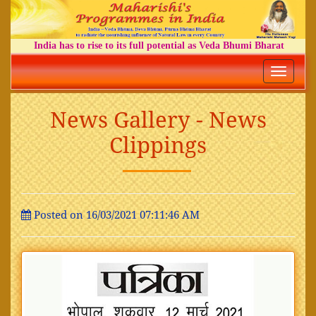
India has to rise to its full potential as Veda Bhumi Bharat
Toggle
navigatio
News Gallery - News
Clippings
Posted on 16/03/2021 07:11:46 AM