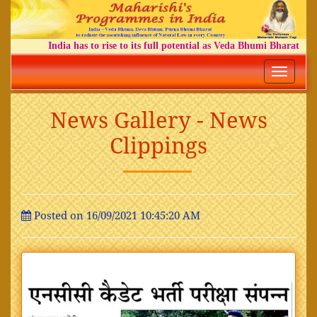
India has to rise to its full potential as Veda Bhumi Bharat
Toggle
navigatio
News Gallery - News
Clippings
Posted on 16/09/2021 10:45:20 AM