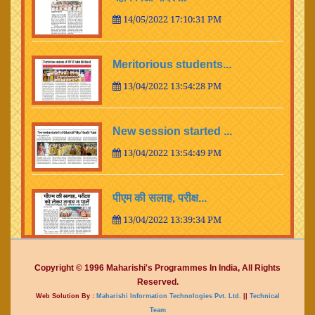
14/05/2022 17:10:31 PM
Meritorious students...
13/04/2022 13:54:28 PM
New session started ...
13/04/2022 13:54:49 PM
पीएम की सलाह, परीक्ष...
13/04/2022 13:39:34 PM
महर्षि विद्या मंदिर...
Copyright © 1996 Maharishi's Programmes In India, All Rights
Reserved.
28/03/2022 12:52:23 PM
Web Solution By :
Maharishi Information Technologies Pvt. Ltd.
||
Technical
Team