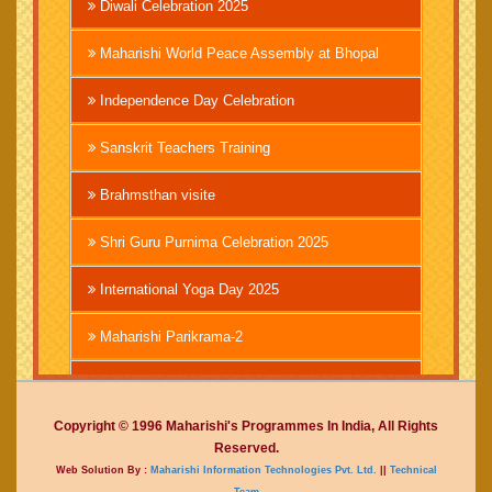
Diwali Celebration 2025
Maharishi World Peace Assembly at Bhopal
Independence Day Celebration
Sanskrit Teachers Training
Brahmsthan visite
Shri Guru Purnima Celebration 2025
International Yoga Day 2025
Maharishi Parikrama-2
Brahmachari Girish Ji
Copyright © 1996 Maharishi's Programmes In India, All Rights
Mahashivratri 2025
Reserved.
Web Solution By :
Maharishi Information Technologies Pvt. Ltd.
||
Technical
Vedic International Court
Team