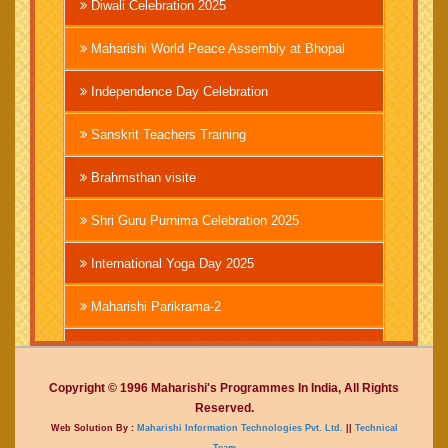
Diwali Celebration 2025
Maharishi World Peace Assembly at Bhopal
Independence Day Celebration
Sanskrit Teachers Training
Brahmsthan visite
Shri Guru Purnima Celebration 2025
International Yoga Day 2025
Maharishi Parikrama-2
Brahmachari Girish Ji
Copyright © 1996 Maharishi's Programmes In India, All Rights
Mahashivratri 2025
Reserved.
Web Solution By :
Maharishi Information Technologies Pvt. Ltd.
||
Technical
Vedic International Court
Team