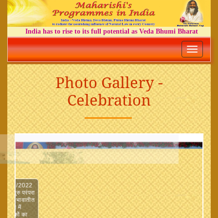
India has to rise to its full potential as Veda Bhumi Bharat
Toggle
navigatio
Photo Gallery -
Celebration
्रांगण में शनिवार 03/12 /2022
 का प्रारंभ सर्वप्रथम गुरु परंपरा
 भावातीत ध्यान किया गया ।भावातीत
 शशि शेखर जी के निर्देशन में
गया । पाठ के साथ-साथ श्लोकों का